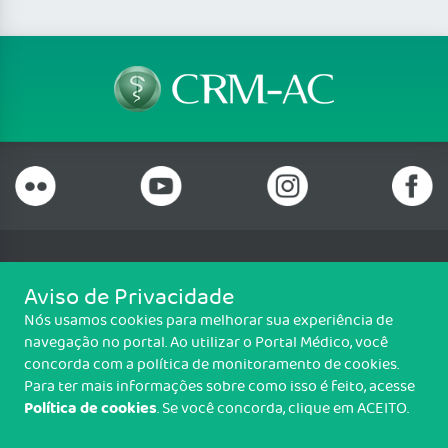
Telefone: (68) 3227 1313
Aviso de Privacidade
Fax: (68) 3227 5777
Nós usamos cookies para melhorar sua experiência de
Email: crmac@crmac.org.br
navegação no portal. Ao utilizar o Portal Médico, você
Estrada Dias Martins, n.° 933, Jardim de Alah, Rio Branco/AC - CEP:
concorda com a política de monitoramento de cookies.
69915-526
Para ter mais informações sobre como isso é feito, acesse
Política de cookies
. Se você concorda, clique em ACEITO.
Copyright CRM-AC. Todos os direitos reservados.