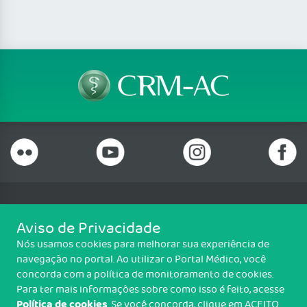
Telefone: (68) 3227 1313
Aviso de Privacidade
Fax: (68) 3227 5777
Nós usamos cookies para melhorar sua experiência de
Email: crmac@crmac.org.br
navegação no portal. Ao utilizar o Portal Médico, você
Estrada Dias Martins, n.° 933, Jardim de Alah, Rio Branco/AC - CEP:
concorda com a política de monitoramento de cookies.
69915-526
Para ter mais informações sobre como isso é feito, acesse
Política de cookies
. Se você concorda, clique em ACEITO.
Copyright CRM-AC. Todos os direitos reservados.